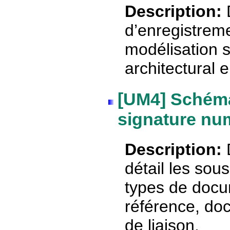
Description:
d’enregistremen
modélisation s
architectural
[UM4] Schéma
signature nu
Description:
détail les sou
types de docu
référence, do
de liaison.