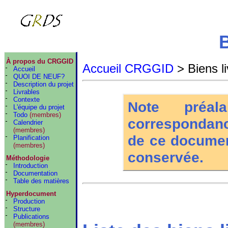
B
À propos du CRGGID
Accueil CRGGID
> Biens li
Accueil
QUOI DE NEUF?
Description du projet
Livrables
Contexte
Note préal
L'équipe du projet
Todo
(membres)
correspondanc
Calendrier
(membres)
de ce document
Planification
(membres)
conservée.
Méthodologie
Introduction
Documentation
Table des matières
Hyperdocument
Production
Structure
Publications
(membres)