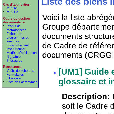
Liste des biens l
Cas d'application
MRCI-1
MRCI-2
Voici la liste abrég
Outils de gestion
documentaire
Groupe département
Profils de
métadonnées
documents structur
Fiches de
programmes et
services
de Cadre de référen
Enregistrement
institutionnel
documents (CRGGI
Modèle d’habilitation
Signature
Thésaurus
Ressources
[UM1] Guide 
Voûte de schémas
Formulaires
Glossaire
glossaire et 
Liste des acronymes
Description:
soit le Cadre 