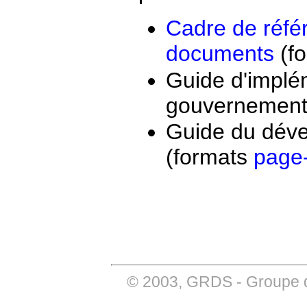
Cadre de réfé
documents
(f
Guide d'impl
gouvernement
Guide du dév
(formats
page
© 2003,
GRDS
-
Groupe 