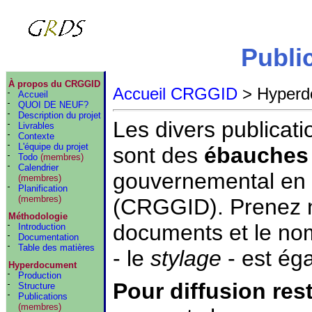
Publi
À propos du CRGGID
Accueil CRGGID
> Hyperdo
Accueil
QUOI DE NEUF?
Description du projet
Les divers publicati
Livrables
Contexte
L'équipe du projet
sont des
ébauches
Todo
(membres)
Calendrier
gouvernemental en 
(membres)
Planification
(membres)
(CRGGID). Prenez n
Méthodologie
documents et le no
Introduction
Documentation
Table des matières
- le
stylage
- est ég
Hyperdocument
Production
Pour diffusion rest
Structure
Publications
(membres)