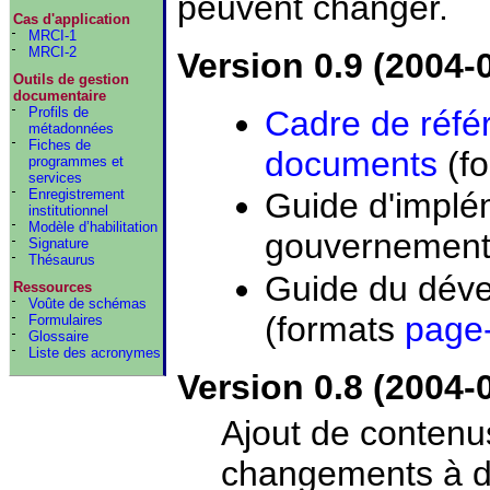
peuvent changer.
Cas d'application
MRCI-1
MRCI-2
Version 0.9 (2004-
Outils de gestion
documentaire
Profils de
Cadre de réfé
métadonnées
Fiches de
documents
(f
programmes et
services
Enregistrement
Guide d'impl
institutionnel
Modèle d’habilitation
gouvernement
Signature
Thésaurus
Guide du dév
Ressources
Voûte de schémas
(formats
page
Formulaires
Glossaire
Liste des acronymes
Version 0.8 (2004-
Ajout de contenu
changements à d